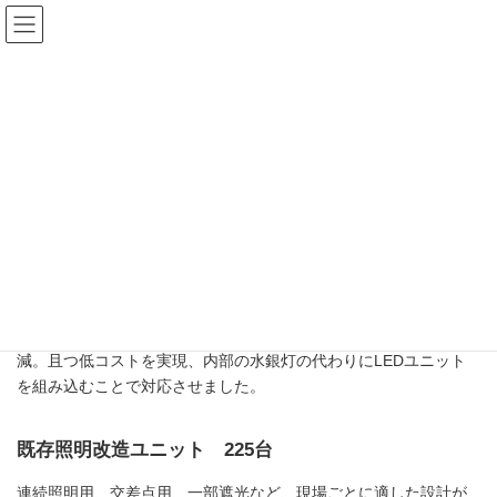
コ
ナ
ン
ビ
テ
ゲ
ン
ー
ツ
シ
へ
ョ
姫路市駅南幹第6号線道路／道路
ス
ン
キ
に
灯(改造)
ッ
移
プ
動
HOME
姫路市駅南幹第6号線道路／道路灯(改造)
姫路市駅南 幹第6号線道路 導入事例
既存照明灯具の筐体はそのまま利用し、景観の維持と廃材の削
減。且つ低コストを実現、内部の水銀灯の代わりにLEDユニット
を組み込むことで対応させました。
既存照明改造ユニット 225台
連続照明用、交差点用、一部遮光など、現場ごとに適した設計が